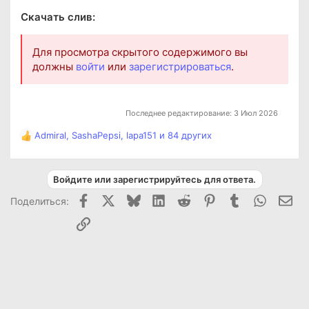
Скачать слив:
Для просмотра скрытого содержимого вы
должны
войти
или
зарегистрироваться
.
Последнее редактирование:
3 Июл 2026
Admiral
,
SashaPepsi
,
lapa151
и 84 других
Р
е
а
к
Войдите или зарегистрируйтесь для ответа.
ц
Facebook
X (Twitter)
Bluesky
LinkedIn
Reddit
Pinterest
Tumblr
WhatsAp
Эле
Поделиться:
и
и
Ссылка
: