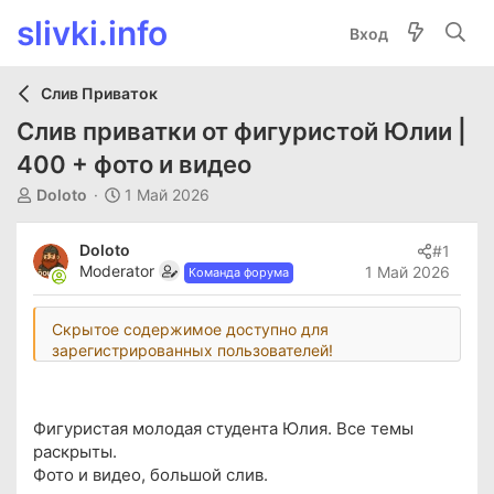
slivki.info
Вход
Слив Приваток
Слив приватки от фигуристой Юлии |
400 + фото и видео
А
Д
Doloto
1 Май 2026
в
а
т
т
Doloto
#1
о
а
Moderator
1 Май 2026
Команда форума
р
н
т
а
е
ч
Скрытое содержимое доступно для
м
а
зарегистрированных пользователей!
ы
л
а
Фигуристая молодая студента Юлия. Все темы
раскрыты.
Фото и видео, большой слив.