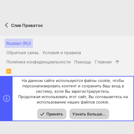
Слив Приваток
Russian (RU)
Обратная связь
Условия и правила
Политика конфиденциальности
Помощь
Главная
R
S
На данном сайте используются файлы cookie, чтобы
S
Style by ThemeHouse
персонализировать контент и сохранить Ваш вход в
систему, если Вы зарегистрируетесь.
Локализация от
XenForo.Info
Продолжая использовать этот сайт, Вы соглашаетесь на
XenPorta 2 PRO
© Jason Axelrod of
8WAYRUN
использование наших файлов cookie.
Сверху
Сниз
Принять
Узнать больше...
Меню