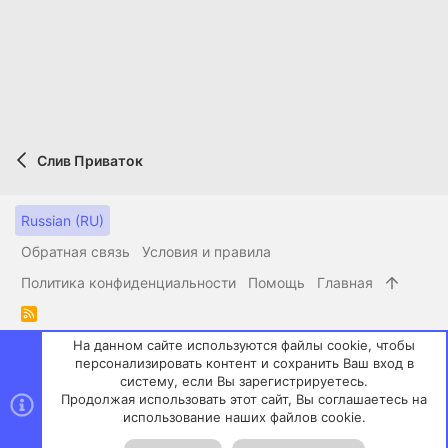
Слив Приваток
Russian (RU)
Обратная связь
Условия и правила
Политика конфиденциальности
Помощь
Главная
R
S
На данном сайте используются файлы cookie, чтобы
S
Style by ThemeHouse
персонализировать контент и сохранить Ваш вход в
систему, если Вы зарегистрируетесь.
Локализация от
XenForo.Info
Продолжая использовать этот сайт, Вы соглашаетесь на
XenPorta 2 PRO
© Jason Axelrod of
8WAYRUN
использование наших файлов cookie.
Сверху
Сниз