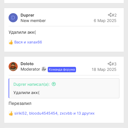
е
а
к
Duprer
#2
ц
D
New member
6 Мар 2025
и
и
:
Удалили акк(
Вася
и
xanax66
Р
е
а
к
Doloto
#3
ц
Moderator
18 Мар 2025
Команда форума
и
и
:
Duprer написал(а):
Удалили акк(
Перезалил
siriki52
,
bloodu4545454
,
zxcvbb
и 13 других
Р
е
а