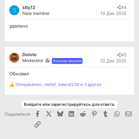
к
stty12
#4
ц
S
New member
19 Дек 2025
и
и
:
удалено
Doloto
#5
Moderator
22 Дек 2025
Команда форума
Обновил
Chinpakamon
,
nikita1
,
balera1239
и 3 других
Р
е
а
к
Войдите или зарегистрируйтесь для ответа.
ц
Facebook
X (Twitter)
Bluesky
LinkedIn
Reddit
Pinterest
Tumblr
WhatsAp
Эле
Поделиться:
и
и
Ссылка
: