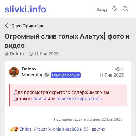
slivki.info
Вход
Слив Приваток
Огромный слив голых Альтух| фото и
видео
А
Д
Doloto
11 Янв 2025
в
а
т
т
Doloto
#1
о
а
Moderator
11 Янв 2025
Команда форума
р
н
т
а
е
ч
Для просмотра скрытого содержимого вы
м
а
должны
войти
или
зарегистрироваться
.
ы
л
а
Последнее редактирование:
22 Дек 2025
Dhdgs
,
Arbuznik
,
dhjejekeo888
и 561 других
Р